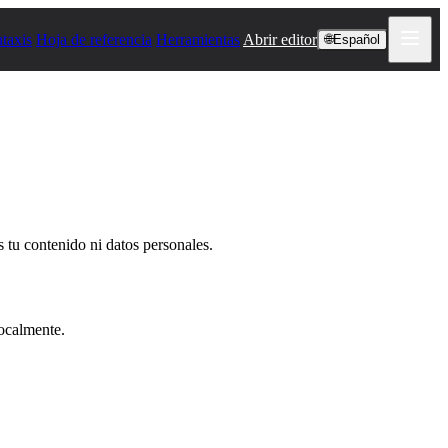
ntaxis
Hoja de referencia
Herramientas
Abrir editor
🌐
Español
tu contenido ni datos personales.
ocalmente.