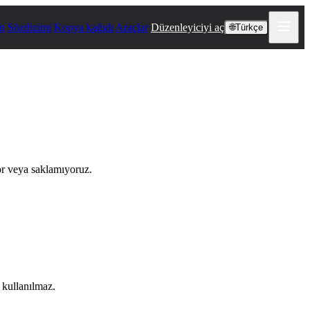
n
Sözdizimi
Kopya kağıdı
Araçlar
Düzenleyiciyi aç
🌐
Türkçe
yor veya saklamıyoruz.
n kullanılmaz.