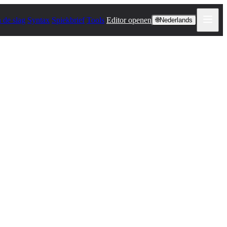
 de slag
Syntax
Spiekbrief
Tools
Editor openen
🌐
Nederlands