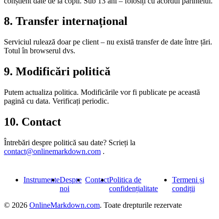
conștient date de la copii. Sub 13 ani – folosiți cu acordul părintelui.
8. Transfer internațional
Serviciul rulează doar pe client – nu există transfer de date între țări.
Totul în browserul dvs.
9. Modificări politică
Putem actualiza politica. Modificările vor fi publicate pe această
pagină cu data. Verificați periodic.
10. Contact
Întrebări despre politică sau date? Scrieți la
contact@onlinemarkdown.com
.
Instrumente
Despre
Contact
Politica de
Termeni și
noi
confidențialitate
condiții
© 2026
OnlineMarkdown.com
. Toate drepturile rezervate