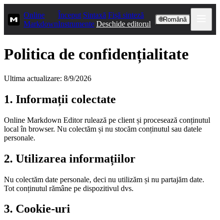
Online
Început
Sintaxă
Fișă sinteză
🌐
Română
Markdown
Instrumente
Deschide editorul
Politica de confidențialitate
Ultima actualizare: 8/9/2026
1. Informații colectate
Online Markdown Editor rulează pe client și procesează conținutul
local în browser. Nu colectăm și nu stocăm conținutul sau datele
personale.
2. Utilizarea informațiilor
Nu colectăm date personale, deci nu utilizăm și nu partajăm date.
Tot conținutul rămâne pe dispozitivul dvs.
3. Cookie-uri