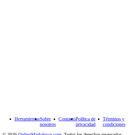
Herramientas
Sobre
Contacto
Política de
Términos y
nosotros
privacidad
condiciones
© 2026
OnlineMarkdown.com
. Todos los derechos reservados