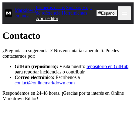
Primeros pasos
Sintaxis
Hoja
Markdown
de referencia
Herramientas
🌐
Español
en línea
Abrir editor
Contacto
¿Preguntas o sugerencias? Nos encantaría saber de ti. Puedes
contactarnos por:
GitHub (repositorio):
Visita nuestro
repositorio en GitHub
para reportar incidencias o contribuir.
Correo electrónico:
Escríbenos a
contact@onlinemarkdown.com
Respondemos en 24-48 horas. ¡Gracias por tu interés en Online
Markdown Editor!