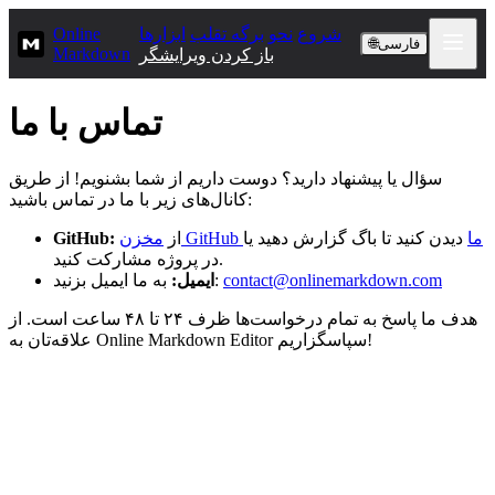
شروع
نحو
برگه تقلب
ابزارها
Online
🌐
فارسی
Markdown
باز کردن ویرایشگر
تماس با ما
سؤال یا پیشنهاد دارید؟ دوست داریم از شما بشنویم! از طریق
کانال‌های زیر با ما در تماس باشید:
مخزن GitHub ما
دیدن کنید تا باگ گزارش دهید یا
از
GitHub:
در پروژه مشارکت کنید.
contact@onlinemarkdown.com
به ما ایمیل بزنید:
ایمیل:
هدف ما پاسخ به تمام درخواست‌ها ظرف ۲۴ تا ۴۸ ساعت است. از
علاقه‌تان به Online Markdown Editor سپاسگزاریم!