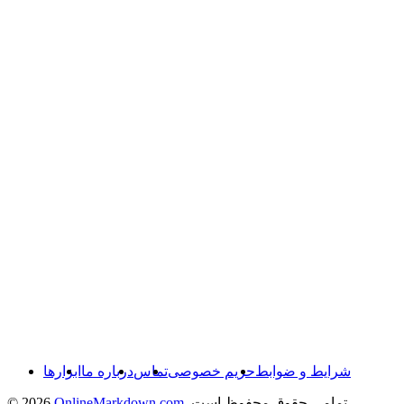
شرایط و ضوابط
حریم خصوصی
تماس
درباره ما
ابزارها
. تمامی حقوق محفوظ است
OnlineMarkdown.com
© 2026