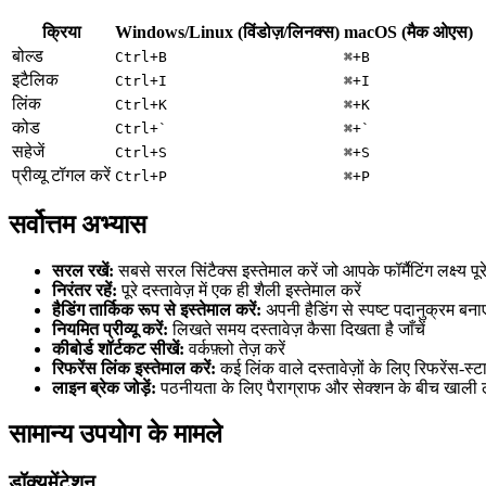
क्रिया
Windows/Linux (विंडोज़/लिनक्स)
macOS (मैक ओएस)
बोल्ड
Ctrl+B
⌘+B
इटैलिक
Ctrl+I
⌘+I
लिंक
Ctrl+K
⌘+K
कोड
Ctrl+`
⌘+`
सहेजें
Ctrl+S
⌘+S
प्रीव्यू टॉगल करें
Ctrl+P
⌘+P
सर्वोत्तम अभ्यास
सरल रखें:
सबसे सरल सिंटैक्स इस्तेमाल करें जो आपके फॉर्मैटिंग लक्ष्य पूर
निरंतर रहें:
पूरे दस्तावेज़ में एक ही शैली इस्तेमाल करें
हैडिंग तार्किक रूप से इस्तेमाल करें:
अपनी हैडिंग से स्पष्ट पदानुक्रम बनाए
नियमित प्रीव्यू करें:
लिखते समय दस्तावेज़ कैसा दिखता है जाँचें
कीबोर्ड शॉर्टकट सीखें:
वर्कफ़्लो तेज़ करें
रिफरेंस लिंक इस्तेमाल करें:
कई लिंक वाले दस्तावेज़ों के लिए रिफरेंस-स्ट
लाइन ब्रेक जोड़ें:
पठनीयता के लिए पैराग्राफ और सेक्शन के बीच खाली लाइ
सामान्य उपयोग के मामले
डॉक्यूमेंटेशन